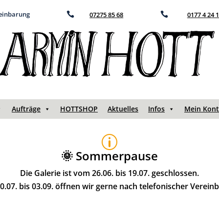
reinbarung

07275 85 68

0177 4 24 
Aufträge
HOTTSHOP
Aktuelles
Infos
Mein Kon
p
🌞 Sommerpause
Die Galerie ist vom 26.06. bis 19.07. geschlossen.
.07. bis 03.09. öffnen wir gerne nach telefonischer Verein