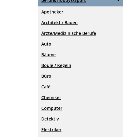
Berufe/Hobbys/Sport
Apotheker
Architekt / Bauen
Ärzte/Medizinische Berufe
Auto
Bäume
Boule / Kegeln
Büro
Café
Chemiker
Computer
Detektiv
Elektriker