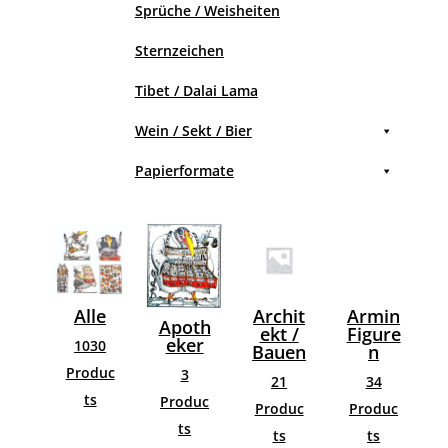
Sprüche / Weisheiten
Sternzeichen
Tibet / Dalai Lama
Wein / Sekt / Bier
Papierformate
ch
Alle
Archit
Armin
Ä
Apoth
/
ekt /
Figure
M
eker
1030
es
Bauen
n
i
d
Produc
3
21
34
B
ts
Produc
Produc
Produc
uc
ts
ts
ts