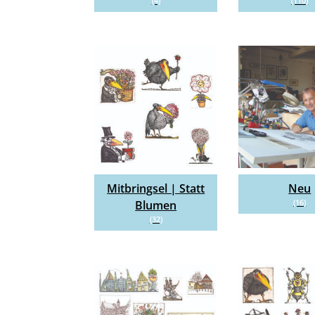
(4)
(110)
Mitbringsel | Statt
Neu
(16)
Blumen
(32)