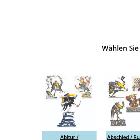
Wählen Sie
Abitur /
Abschied / R