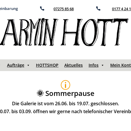
reinbarung

07275 85 68

0177 4 24 
Aufträge
HOTTSHOP
Aktuelles
Infos
Mein Kon
p
🌞 Sommerpause
Die Galerie ist vom 26.06. bis 19.07. geschlossen.
.07. bis 03.09. öffnen wir gerne nach telefonischer Verein