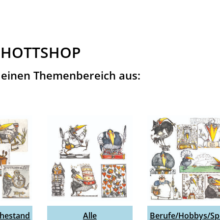
HOTTSHOP
 einen Themenbereich aus:
uhestand
Alle
Berufe/Hobbys/Sp