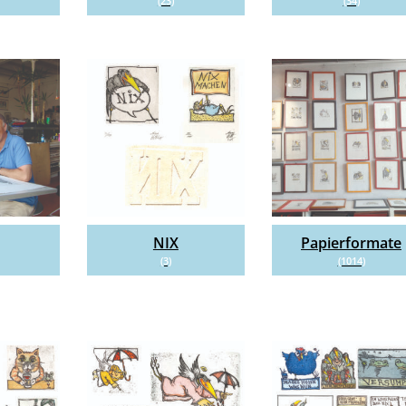
(23)
(34)
NIX
Papierformate
(3)
(1014)