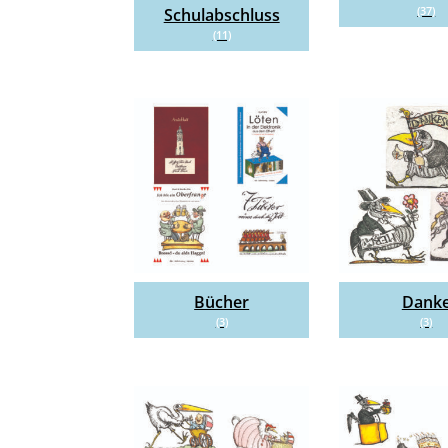
(37)
Schulabschluss
(11)
Bücher
Dank
(3)
(3)