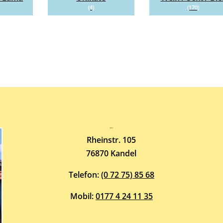
(4)
(170)
Atelier-Galerie
ARMIN HOTT
Rheinstr. 105
76870 Kandel
Telefon:
(0 72 75) 85 68
Mobil:
0177 4 24 11 35