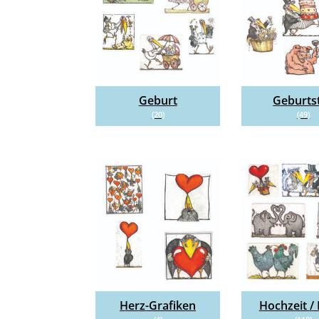
Geburt
Geburts
(20)
(49)
Herz-Grafiken
Hochzeit /