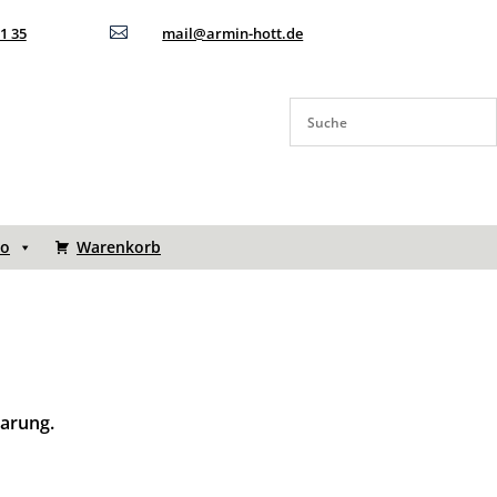
11 35

mail@armin-hott.de
to
Warenkorb
barung.