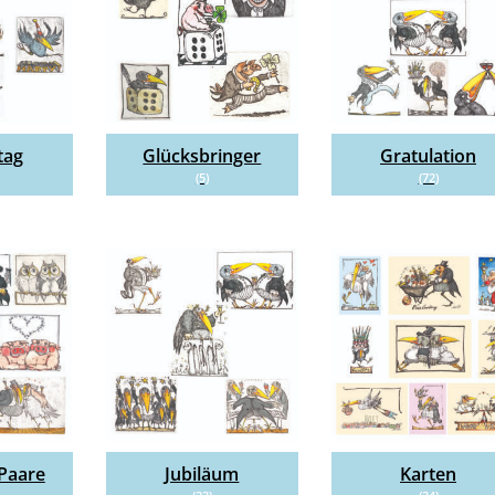
tag
Glücksbringer
Gratulation
(5)
(72)
 Paare
Jubiläum
Karten