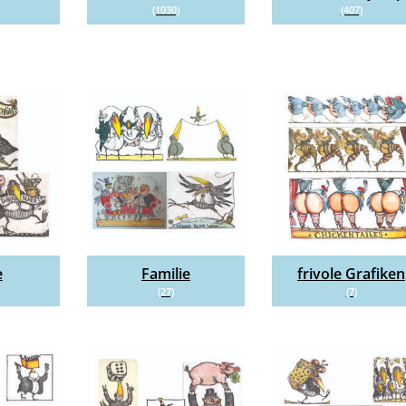
(1030)
(407)
e
Familie
frivole Grafiken
(27)
(7)