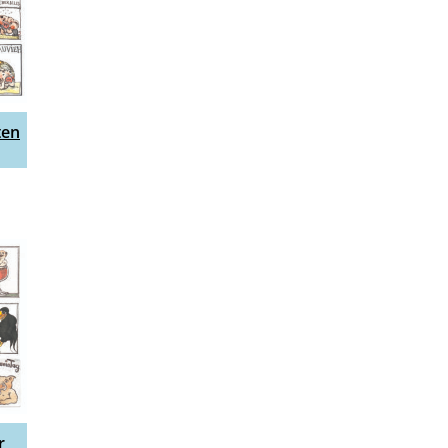
ten
r