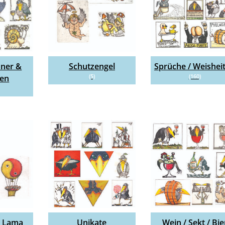
ner &
Schutzengel
Sprüche / Weishei
(5)
(160)
ten
ai Lama
Unikate
Wein / Sekt / Bie