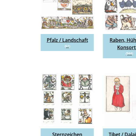
Pfalz / Landschaft
Raben, Hüh
(61)
Konsor
(944)
Sternzeichen
Tibet / Dal