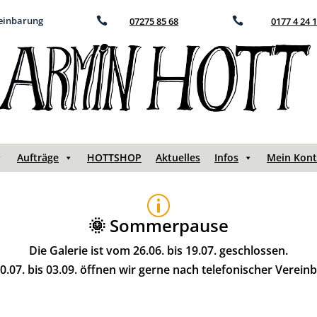
reinbarung

07275 85 68

0177 4 24 
Aufträge
HOTTSHOP
Aktuelles
Infos
Mein Kon
p
🌞 Sommerpause
Die Galerie ist vom 26.06. bis 19.07. geschlossen.
.07. bis 03.09. öffnen wir gerne nach telefonischer Verein