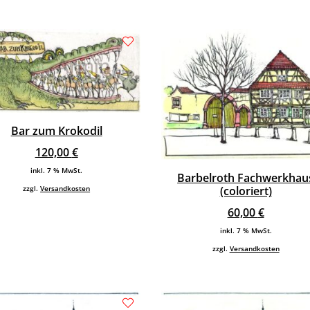
Bar zum Krokodil
120,00
€
inkl. 7 % MwSt.
Barbelroth Fachwerkhau
zzgl.
Versandkosten
(coloriert)
60,00
€
inkl. 7 % MwSt.
zzgl.
Versandkosten