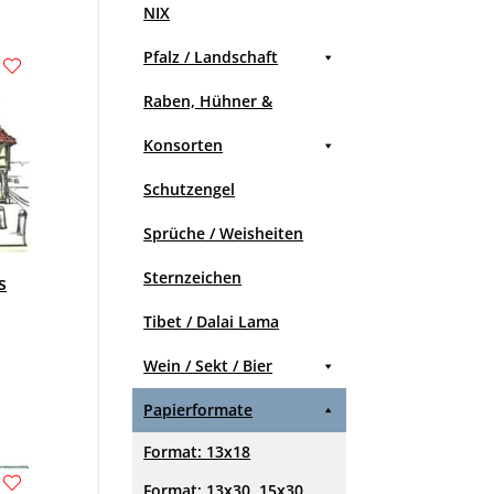
NIX
Pfalz / Landschaft
Raben, Hühner &
Konsorten
Schutzengel
Sprüche / Weisheiten
Sternzeichen
s
Tibet / Dalai Lama
Wein / Sekt / Bier
Papierformate
Format: 13x18
Format: 13x30, 15x30,