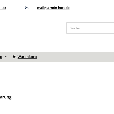
11 35

mail@armin-hott.de
to
Warenkorb
barung.