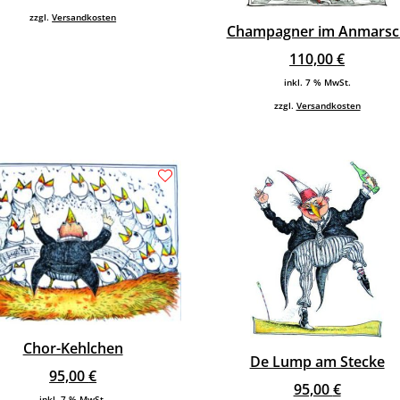
zzgl.
Versandkosten
Champagner im Anmarsc
110,00
€
inkl. 7 % MwSt.
zzgl.
Versandkosten
Chor-Kehlchen
De Lump am Stecke
95,00
€
95,00
€
inkl. 7 % MwSt.