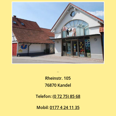
Atelier-Galerie
ARMIN HOTT
Rheinstr. 105
76870 Kandel
Telefon:
(0 72 75) 85 68
Mobil:
0177 4 24 11 35