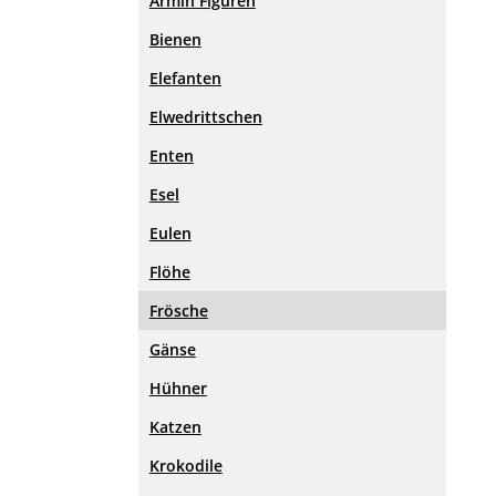
Armin Figuren
Bienen
Elefanten
Elwedrittschen
Enten
Esel
Eulen
Flöhe
Frösche
Gänse
Hühner
Katzen
Krokodile