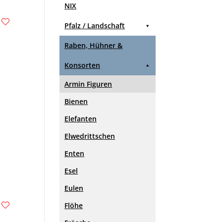
NIX
Pfalz / Landschaft
Raben, Hühner &
Konsorten
Armin Figuren
Bienen
Elefanten
Elwedrittschen
Enten
Esel
Eulen
Flöhe