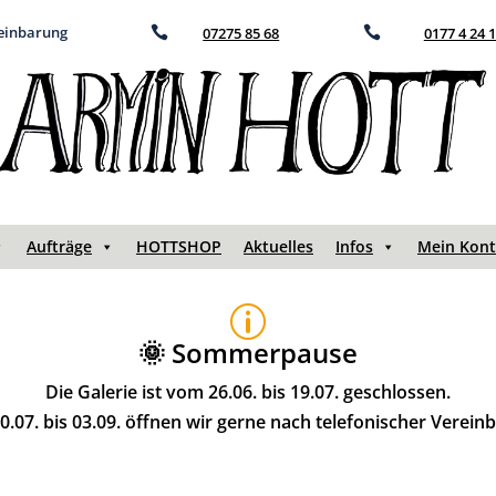
reinbarung

07275 85 68

0177 4 24 
Aufträge
HOTTSHOP
Aktuelles
Infos
Mein Kon
p
🌞 Sommerpause
Die Galerie ist vom 26.06. bis 19.07. geschlossen.
.07. bis 03.09. öffnen wir gerne nach telefonischer Verein