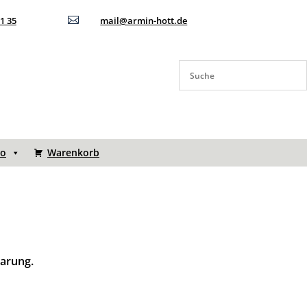
11 35

mail@armin-hott.de
to
Warenkorb
barung.