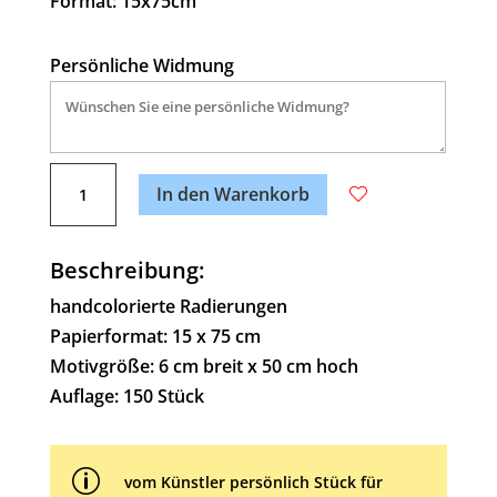
Format: 15x75cm
Persönliche Widmung
A
Alles
l
In den Warenkorb
für
t
den
e
Herrn
Beschreibung:
r
Menge
n
handcolorierte Radierungen
a
Papierformat: 15 x 75 cm
t
Motivgröße: 6 cm breit x 50 cm hoch
i
Auflage: 150 Stück
v
e
p
:
vom Künstler persönlich Stück für