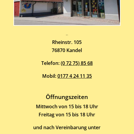
Atelier-Galerie
ARMIN HOTT
Rheinstr. 105
76870 Kandel
Telefon:
(0 72 75) 85 68
Mobil:
0177 4 24 11 35
Öffnungszeiten
Mittwoch von 15 bis 18 Uhr
Freitag von 15 bis 18 Uhr
und nach Vereinbarung unter