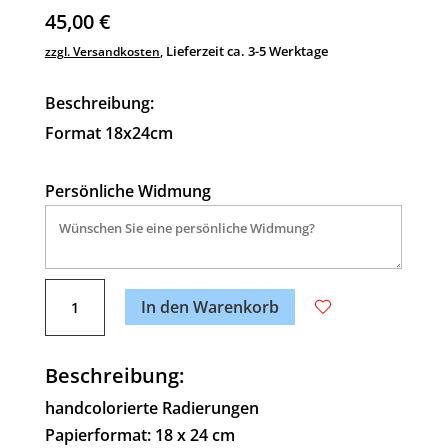
45,00
€
Lieferzeit ca. 3-5 Werktage
zzgl. Versandkosten
,
Beschreibung:
Format 18x24cm
Persönliche Widmung
A
Biene
l
In den Warenkorb
Menge
t
e
Beschreibung:
r
n
handcolorierte Radierungen
a
Papierformat: 18 x 24 cm