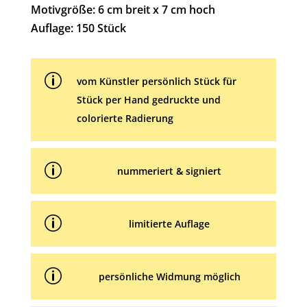
t
Motivgröße: 6 cm breit x 7 cm hoch
i
Auflage: 150 Stück
v
e
p
:
vom Künstler persönlich Stück für
Stück per Hand gedruckte und
colorierte Radierung
p
nummeriert & signiert
p
limitierte Auflage
p
persönliche Widmung möglich