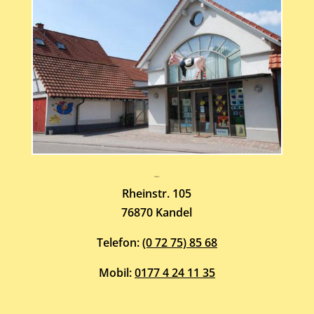
Atelier-Galerie
ARMIN HOTT
Rheinstr. 105
76870 Kandel
Telefon:
(0 72 75) 85 68
Mobil:
0177 4 24 11 35