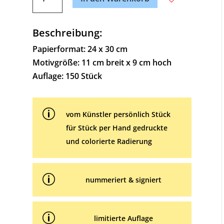
Balancierer
t
Menge
e
Beschreibung:
r
n
Papierformat: 24 x 30 cm
a
Motivgröße: 11 cm breit x 9 cm hoch
t
Auflage: 150 Stück
i
v
p
e
vom Künstler persönlich Stück
:
für Stück per Hand gedruckte
und colorierte Radierung
p
nummeriert & signiert
p
limitierte Auflage