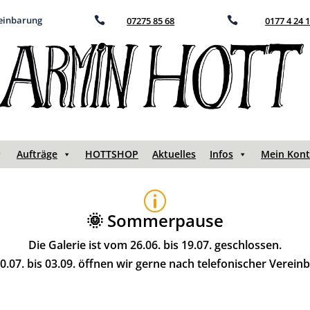
reinbarung

07275 85 68

0177 4 24 
Aufträge
HOTTSHOP
Aktuelles
Infos
Mein Kon
p
🌞 Sommerpause
Die Galerie ist vom 26.06. bis 19.07. geschlossen.
.07. bis 03.09. öffnen wir gerne nach telefonischer Verein