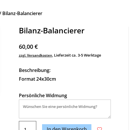
/ Bilanz-Balancierer
Bilanz-Balancierer
60,00
€
Lieferzeit ca. 3-5 Werktage
zzgl. Versandkosten
,
Beschreibung:
Format 24x30cm
Persönliche Widmung
A
Bilanz-
l
In den Warenkorb