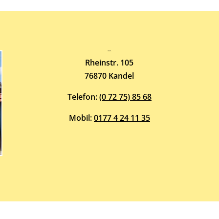
Atelier-Galerie
ARMIN HOTT
Rheinstr. 105
76870 Kandel
Telefon:
(0 72 75) 85 68
Mobil:
0177 4 24 11 35