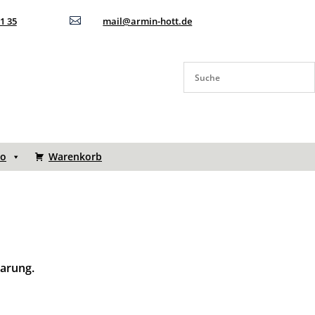
11 35

mail@armin-hott.de
to
Warenkorb
barung.