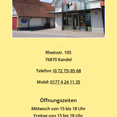
Atelier-Galerie
ARMIN HOTT
Rheinstr. 105
76870 Kandel
Telefon:
(0 72 75) 85 68
Mobil:
0177 4 24 11 35
Öffnungszeiten
Mittwoch von 15 bis 18 Uhr
Freitag von 15 bis 18 Uhr