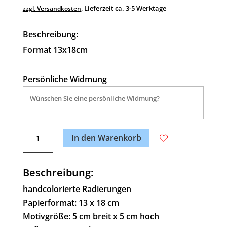
Lieferzeit ca. 3-5 Werktage
zzgl. Versandkosten
,
Beschreibung:
Format 13x18cm
Persönliche Widmung
A
Coq
l
In den Warenkorb
au
t
vin
e
Menge
Beschreibung:
r
n
handcolorierte Radierungen
a
Papierformat: 13 x 18 cm
t
Motivgröße: 5 cm breit x 5 cm hoch