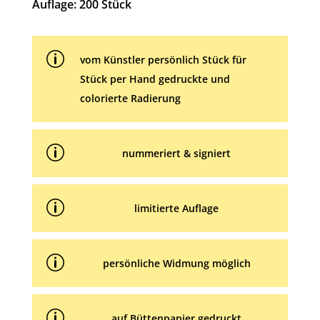
i
Auflage: 200 Stück
v
e
p
:
vom Künstler persönlich Stück für
Stück per Hand gedruckte und
colorierte Radierung
p
nummeriert & signiert
p
limitierte Auflage
p
persönliche Widmung möglich
p
auf Büttenpapier gedruckt