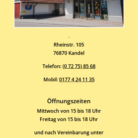
Atelier-Galerie
ARMIN HOTT
Rheinstr. 105
76870 Kandel
Telefon:
(0 72 75) 85 68
Mobil:
0177 4 24 11 35
Öffnungszeiten
Mittwoch von 15 bis 18 Uhr
Freitag von 15 bis 18 Uhr
und nach Vereinbarung unter