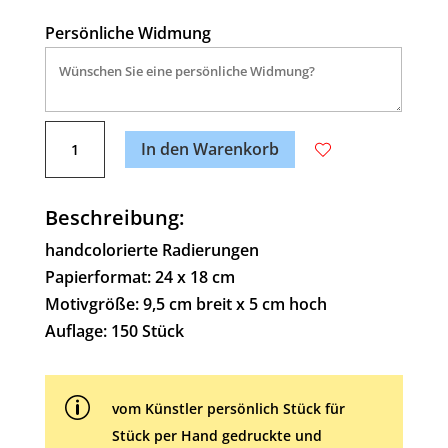
Persönliche Widmung
A
Eigene
l
In den Warenkorb
Wege
t
Menge
e
Beschreibung:
r
n
handcolorierte Radierungen
a
Papierformat: 24 x 18 cm
t
Motivgröße: 9,5 cm breit x 5 cm hoch
i
Auflage: 150 Stück
v
e
p
:
vom Künstler persönlich Stück für
Stück per Hand gedruckte und