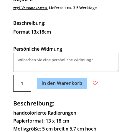
Lieferzeit ca. 3-5 Werktage
zzgl. Versandkosten
,
Beschreibung:
Format 13x18cm
Persönliche Widmung
A
Ein-
l
In den Warenkorb
Taucher
t
Menge
e
Beschreibung:
r
n
handcolorierte Radierungen
a
Papierformat: 13 x 18 cm
t
Motivgröße: 5 cm breit x 5,7 cm hoch