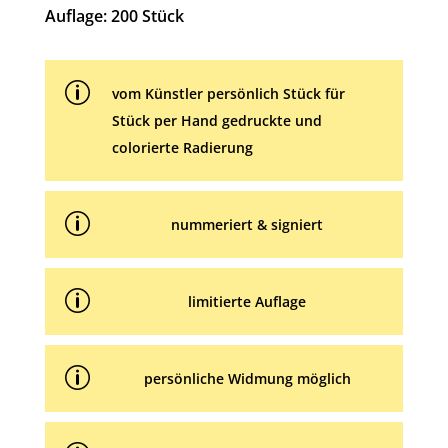
i
Auflage: 200 Stück
v
e
p
:
vom Künstler persönlich Stück für
Stück per Hand gedruckte und
colorierte Radierung
p
nummeriert & signiert
p
limitierte Auflage
p
persönliche Widmung möglich