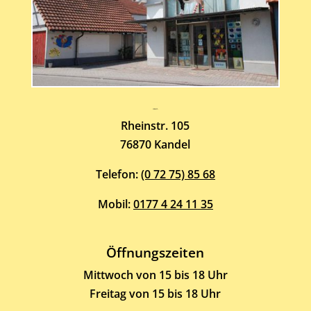
Atelier-Galerie
ARMIN HOTT
Rheinstr. 105
76870 Kandel
Telefon:
(0 72 75) 85 68
Mobil:
0177 4 24 11 35
Öffnungszeiten
Mittwoch von 15 bis 18 Uhr
Freitag von 15 bis 18 Uhr