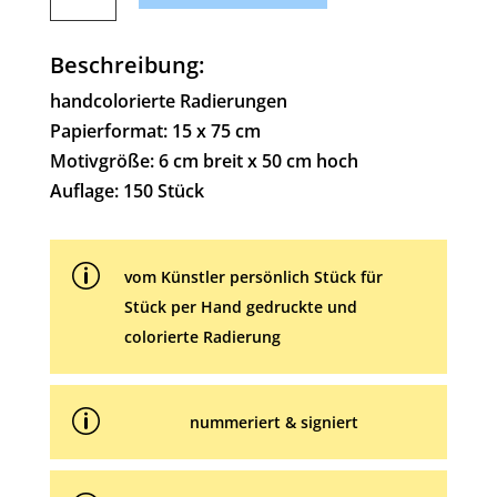
Einen
t
drauf!
e
Menge
Beschreibung:
r
n
handcolorierte Radierungen
a
Papierformat: 15 x 75 cm
t
Motivgröße: 6 cm breit x 50 cm hoch
i
Auflage: 150 Stück
v
e
p
:
vom Künstler persönlich Stück für
Stück per Hand gedruckte und
colorierte Radierung
p
nummeriert & signiert