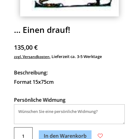
… Einen drauf!
135,00
€
Lieferzeit ca. 3-5 Werktage
zzgl. Versandkosten
,
Beschreibung:
Format 15x75cm
Persönliche Widmung
A
…
l
In den Warenkorb