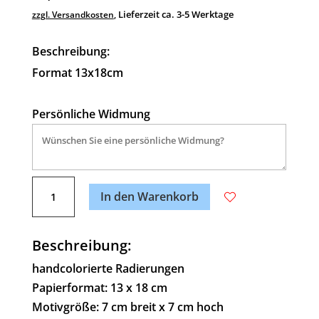
Lieferzeit ca. 3-5 Werktage
zzgl. Versandkosten
,
Beschreibung:
Format 13x18cm
Persönliche Widmung
A
Flugschreiber
l
In den Warenkorb
Menge
t
e
Beschreibung:
r
n
handcolorierte Radierungen
a
Papierformat: 13 x 18 cm
t
Motivgröße: 7 cm breit x 7 cm hoch