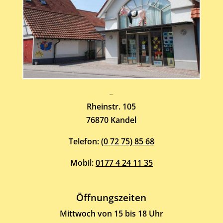
Atelier-Galerie
ARMIN HOTT
Rheinstr. 105
76870 Kandel
Telefon:
(0 72 75) 85 68
Mobil:
0177 4 24 11 35
Öffnungszeiten
Mittwoch von 15 bis 18 Uhr