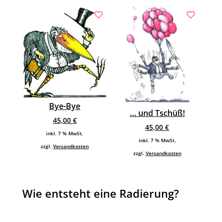
Bye-Bye
… und Tschüß!
45,00
€
45,00
€
inkl. 7 % MwSt.
inkl. 7 % MwSt.
zzgl.
Versandkosten
zzgl.
Versandkosten
Wie entsteht eine Radierung?