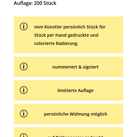
i
Auflage: 200 Stück
v
e
p
:
vom Künstler persönlich Stück für
Stück per Hand gedruckte und
colorierte Radierung
p
nummeriert & signiert
p
limitierte Auflage
p
persönliche Widmung möglich