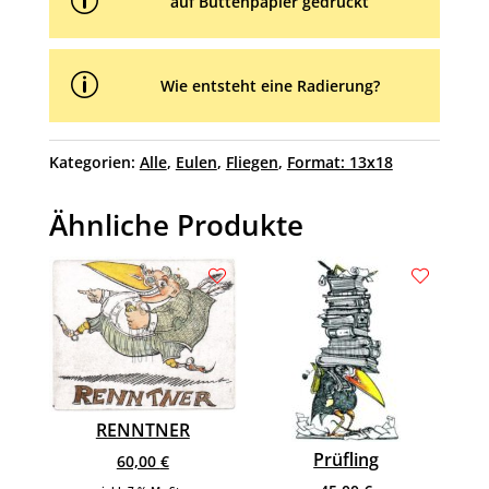
p
auf Büttenpapier gedruckt
p
Wie entsteht eine Radierung?
Kategorien:
Alle
,
Eulen
,
Fliegen
,
Format: 13x18
Ähnliche Produkte
RENNTNER
Prüfling
60,00
€