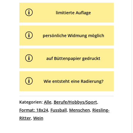
p
limitierte Auflage
p
persönliche Widmung möglich
p
auf Büttenpapier gedruckt
p
Wie entsteht eine Radierung?
Kategorien:
Alle
,
Berufe/Hobbys/Sport
,
Format: 18x24
,
Fussball
,
Menschen
,
Riesling-
Ritter
,
Wein