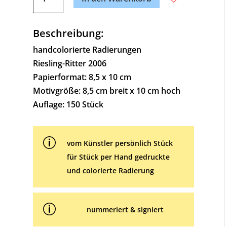
Ritter
t
(2006)
e
Menge
Beschreibung:
r
n
handcolorierte Radierungen
a
Riesling-Ritter 2006
t
Papierformat: 8,5 x 10 cm
i
Motivgröße: 8,5 cm breit x 10 cm hoch
v
Auflage: 150 Stück
e
:
p
vom Künstler persönlich Stück
für Stück per Hand gedruckte
und colorierte Radierung
p
nummeriert & signiert