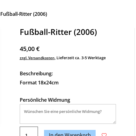
 Fußball-Ritter (2006)
Fußball-Ritter (2006)
45,00
€
Lieferzeit ca. 3-5 Werktage
zzgl. Versandkosten
,
Beschreibung:
Format 18x24cm
Persönliche Widmung
A
Fußball-
l
In den Warenkorb