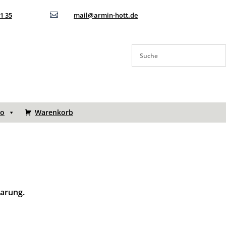
11 35

mail@armin-hott.de
to
Warenkorb
barung.