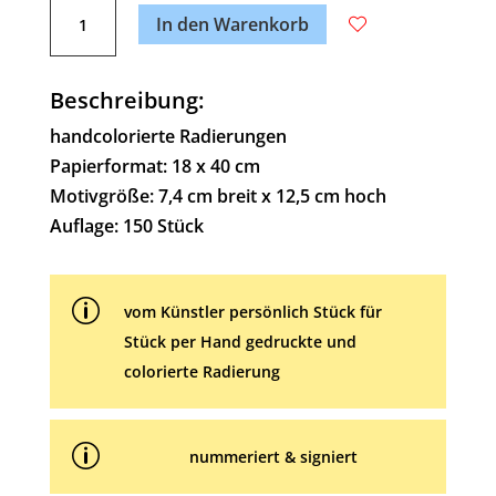
Hoch-
l
In den Warenkorb
Zeit
t
Menge
e
Beschreibung:
r
n
handcolorierte Radierungen
a
Papierformat: 18 x 40 cm
t
Motivgröße: 7,4 cm breit x 12,5 cm hoch
i
Auflage: 150 Stück
v
e
p
:
vom Künstler persönlich Stück für
Stück per Hand gedruckte und
colorierte Radierung
p
nummeriert & signiert