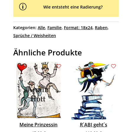
p
Wie entsteht eine Radierung?
Kategorien:
Alle
,
Familie
,
Format: 18x24
,
Raben
,
Sprüche / Weisheiten
Ähnliche Produkte
Meine Prinzessin
R´ABI geht´s