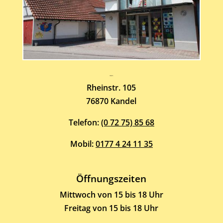
Atelier-Galerie
ARMIN HOTT
Rheinstr. 105
76870 Kandel
Telefon:
(0 72 75) 85 68
Mobil:
0177 4 24 11 35
Öffnungszeiten
Mittwoch von 15 bis 18 Uhr
Freitag von 15 bis 18 Uhr