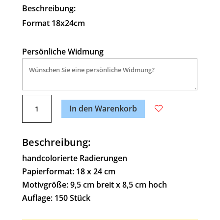
Beschreibung:
Format 18x24cm
Persönliche Widmung
A
I
l
In den Warenkorb
walk
t
the
e
line
Beschreibung:
r
Menge
n
handcolorierte Radierungen
a
Papierformat: 18 x 24 cm
t
Motivgröße: 9,5 cm breit x 8,5 cm hoch
i
Auflage: 150 Stück
v