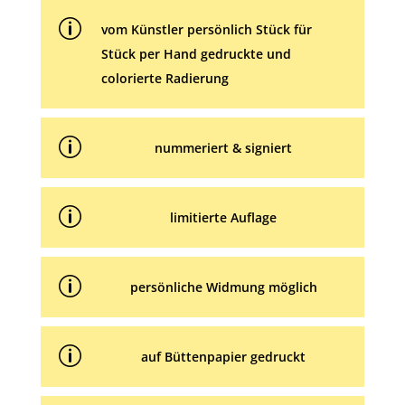
e
p
:
vom Künstler persönlich Stück für
Stück per Hand gedruckte und
colorierte Radierung
p
nummeriert & signiert
p
limitierte Auflage
p
persönliche Widmung möglich
p
auf Büttenpapier gedruckt