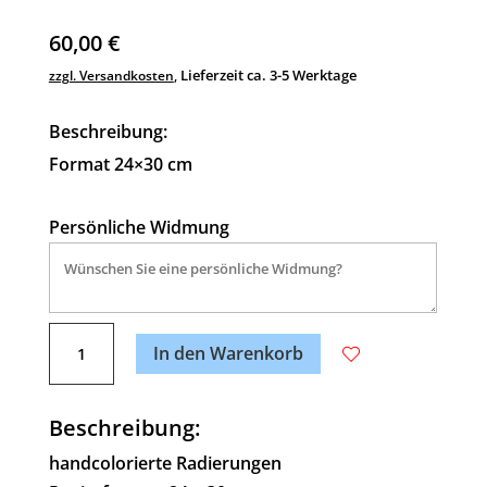
60,00
€
Lieferzeit ca. 3-5 Werktage
zzgl. Versandkosten
,
Beschreibung:
Format 24×30 cm
Persönliche Widmung
A
Jetzt
l
In den Warenkorb
kommt
t
die
e
ZEIT!
Beschreibung:
r
Menge
n
handcolorierte Radierungen