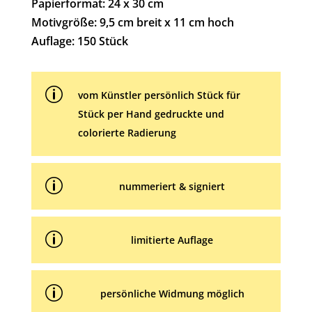
a
Papierformat: 24 x 30 cm
t
Motivgröße: 9,5 cm breit x 11 cm hoch
i
Auflage: 150 Stück
v
e
p
:
vom Künstler persönlich Stück für
Stück per Hand gedruckte und
colorierte Radierung
p
nummeriert & signiert
p
limitierte Auflage
p
persönliche Widmung möglich