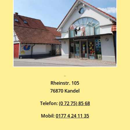
Atelier-Galerie
ARMIN HOTT
Rheinstr. 105
76870 Kandel
Telefon:
(0 72 75) 85 68
Mobil:
0177 4 24 11 35