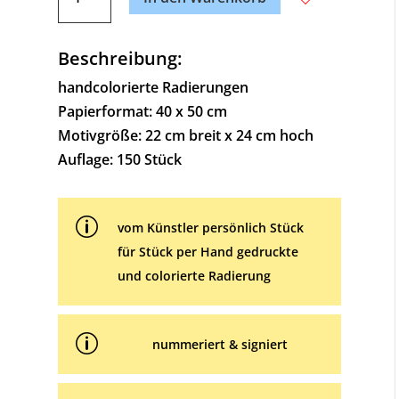
of
t
the
e
hill
Beschreibung:
r
Menge
n
handcolorierte Radierungen
a
Papierformat: 40 x 50 cm
t
Motivgröße: 22 cm breit x 24 cm hoch
i
Auflage: 150 Stück
v
e
p
:
vom Künstler persönlich Stück
für Stück per Hand gedruckte
und colorierte Radierung
p
nummeriert & signiert