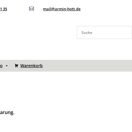
11 35

mail@armin-hott.de
to
Warenkorb
barung.