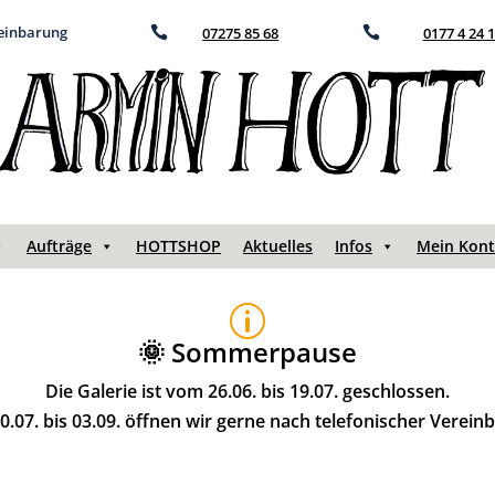
reinbarung

07275 85 68

0177 4 24 
Aufträge
HOTTSHOP
Aktuelles
Infos
Mein Kon
p
🌞 Sommerpause
Die Galerie ist vom 26.06. bis 19.07. geschlossen.
.07. bis 03.09. öffnen wir gerne nach telefonischer Verein