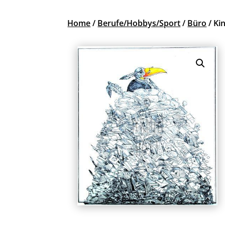
Home
/
Berufe/Hobbys/Sport
/
Büro
/ Kin