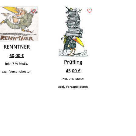
RENNTNER
60,00
€
Prüfling
inkl. 7 % MwSt.
45,00
€
zzgl.
Versandkosten
inkl. 7 % MwSt.
zzgl.
Versandkosten