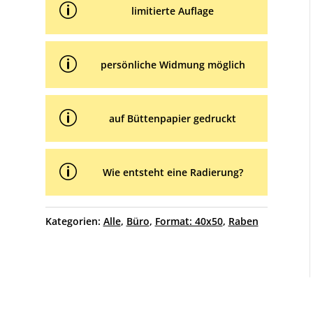
p
limitierte Auflage
p
persönliche Widmung möglich
p
auf Büttenpapier gedruckt
p
Wie entsteht eine Radierung?
Kategorien:
Alle
,
Büro
,
Format: 40x50
,
Raben