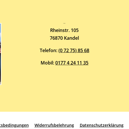
Atelier-Galerie
ARMIN HOTT
Rheinstr. 105
76870 Kandel
Telefon:
(0 72 75) 85 68
Mobil:
0177 4 24 11 35
ftsbedingungen
Widerrufsbelehrung
Datenschutzerklärung