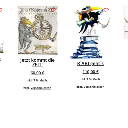
e
Jetzt kommt die
R´ABI geht´s
ZEIT!
110,00
€
60,00
€
inkl. 7 % MwSt.
inkl. 7 % MwSt.
zzgl.
Versandkosten
zzgl.
Versandkosten