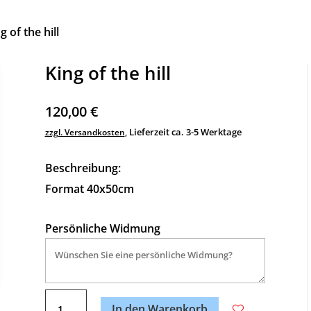
g of the hill
King of the hill
120,00
€
Lieferzeit ca. 3-5 Werktage
zzgl. Versandkosten
,
Beschreibung:
Format 40x50cm
Persönliche Widmung
A
King
l
In den Warenkorb