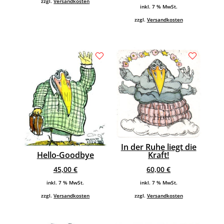
zzgl.
Versandkosten
inkl. 7 % MwSt.
zzgl.
Versandkosten
In der Ruhe liegt die
Hello-Goodbye
Kraft!
45,00
€
60,00
€
inkl. 7 % MwSt.
inkl. 7 % MwSt.
zzgl.
Versandkosten
zzgl.
Versandkosten