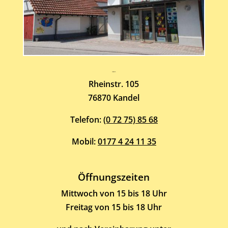
Atelier-Galerie
ARMIN HOTT
Rheinstr. 105
76870 Kandel
Telefon:
(0 72 75) 85 68
Mobil:
0177 4 24 11 35
Öffnungszeiten
Mittwoch von 15 bis 18 Uhr
Freitag von 15 bis 18 Uhr