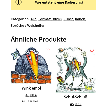
p
Wie entsteht eine Radierung?
Kategorien:
Alle
,
Format: 30x40
,
Kunst
,
Raben
,
Sprüche / Weisheiten
Ähnliche Produkte
Wink emol
45,00
€
Schul-Schluß
inkl. 7 % MwSt.
45,00
€