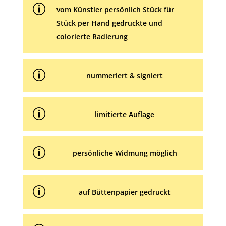
p
:
vom Künstler persönlich Stück für
Stück per Hand gedruckte und
colorierte Radierung
p
nummeriert & signiert
p
limitierte Auflage
p
persönliche Widmung möglich
p
auf Büttenpapier gedruckt