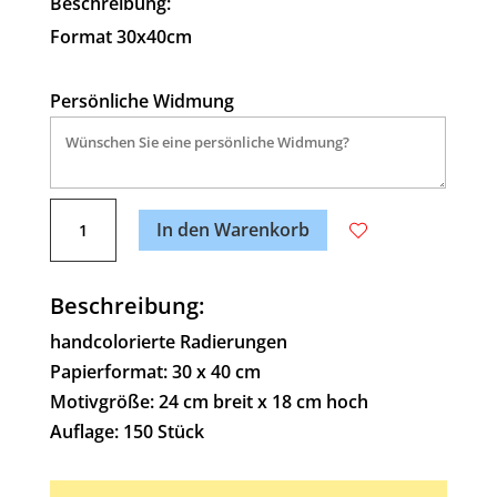
Beschreibung:
Format 30x40cm
Persönliche Widmung
A
Kunstbetrachtung
l
In den Warenkorb
der
t
angenehmen
e
Art!
Beschreibung:
r
Menge
n
handcolorierte Radierungen
a
Papierformat: 30 x 40 cm
t
Motivgröße: 24 cm breit x 18 cm hoch
i
Auflage: 150 Stück
v
e