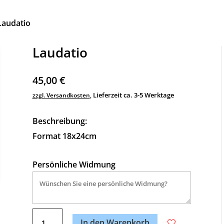
Laudatio
Laudatio
45,00
€
Lieferzeit ca. 3-5 Werktage
zzgl. Versandkosten
,
Beschreibung:
Format 18x24cm
Persönliche Widmung
A
Laudatio
l
In den Warenkorb