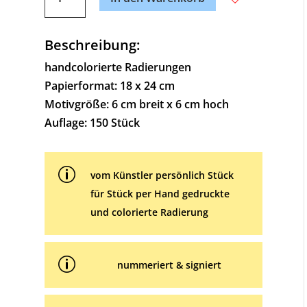
Menge
t
e
Beschreibung:
r
n
handcolorierte Radierungen
a
Papierformat: 18 x 24 cm
t
Motivgröße: 6 cm breit x 6 cm hoch
i
Auflage: 150 Stück
v
e
p
:
vom Künstler persönlich Stück
für Stück per Hand gedruckte
und colorierte Radierung
p
nummeriert & signiert