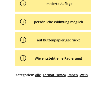
p
limitierte Auflage
p
persönliche Widmung möglich
p
auf Büttenpapier gedruckt
p
Wie entsteht eine Radierung?
Kategorien:
Alle
,
Format: 18x24
,
Raben
,
Wein