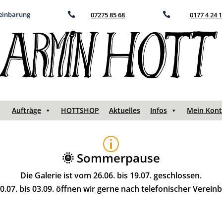
reinbarung

07275 85 68

0177 4 24 
Aufträge
HOTTSHOP
Aktuelles
Infos
Mein Kon
p
🌞 Sommerpause
Die Galerie ist vom 26.06. bis 19.07. geschlossen.
.07. bis 03.09. öffnen wir gerne nach telefonischer Verein