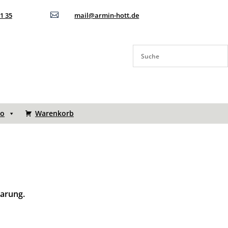
11 35

mail@armin-hott.de
to
Warenkorb
barung.