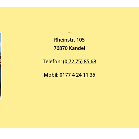
Atelier-Galerie
ARMIN HOTT
Rheinstr. 105
76870 Kandel
Telefon:
(0 72 75) 85 68
Mobil:
0177 4 24 11 35