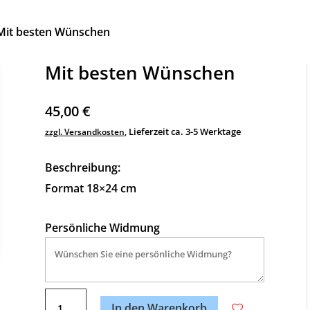
Mit besten Wünschen
Mit besten Wünschen
45,00
€
Lieferzeit ca. 3-5 Werktage
zzgl. Versandkosten
,
Beschreibung:
Format 18×24 cm
Persönliche Widmung
A
Mit
l
In den Warenkorb