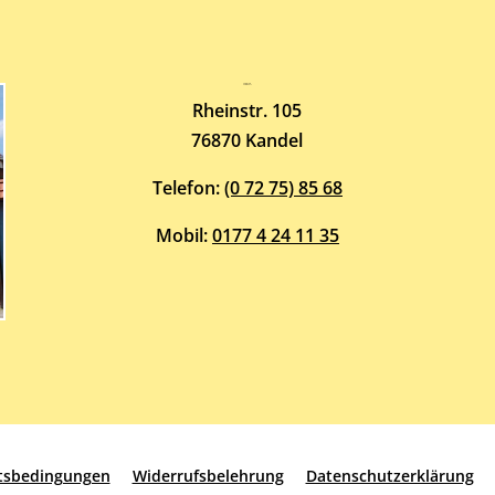
Atelier-Galerie
ARMIN HOTT
Rheinstr. 105
76870 Kandel
Telefon:
(0 72 75) 85 68
Mobil:
0177 4 24 11 35
ftsbedingungen
Widerrufsbelehrung
Datenschutzerklärung