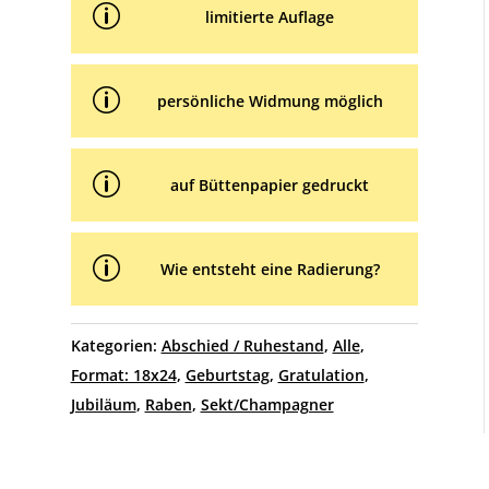
p
limitierte Auflage
p
persönliche Widmung möglich
p
auf Büttenpapier gedruckt
p
Wie entsteht eine Radierung?
Kategorien:
Abschied / Ruhestand
,
Alle
,
Format: 18x24
,
Geburtstag
,
Gratulation
,
Jubiläum
,
Raben
,
Sekt/Champagner