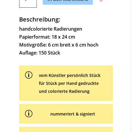
besten
t
Wünschen
e
Menge
Beschreibung:
r
n
handcolorierte Radierungen
a
Papierformat: 18 x 24 cm
t
Motivgröße: 6 cm breit x 6 cm hoch
i
Auflage: 150 Stück
v
e
p
:
vom Künstler persönlich Stück
für Stück per Hand gedruckte
und colorierte Radierung
p
nummeriert & signiert