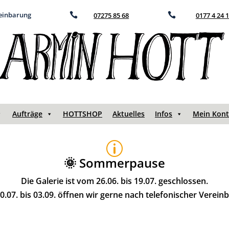
reinbarung

07275 85 68

0177 4 24 
Aufträge
HOTTSHOP
Aktuelles
Infos
Mein Kon
p
🌞 Sommerpause
Die Galerie ist vom 26.06. bis 19.07. geschlossen.
.07. bis 03.09. öffnen wir gerne nach telefonischer Verein