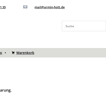
11 35

mail@armin-hott.de
to
Warenkorb
barung.