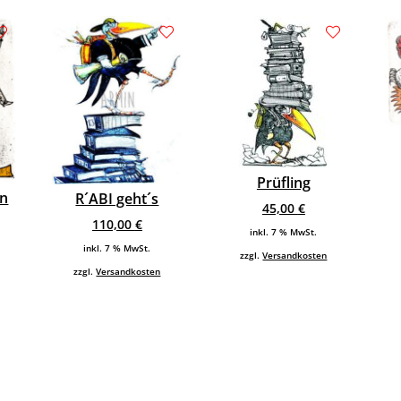
Prüfling
in
R´ABI geht´s
45,00
€
110,00
€
inkl. 7 % MwSt.
inkl. 7 % MwSt.
zzgl.
Versandkosten
zzgl.
Versandkosten