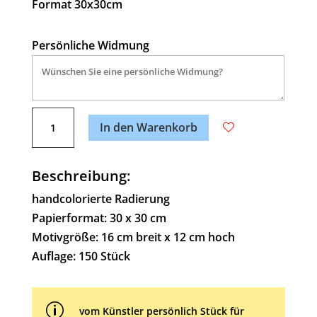
Format 30x30cm
Persönliche Widmung
A
Motorrad-
l
In den Warenkorb
Liebe
t
Menge
e
Beschreibung:
r
n
handcolorierte Radierung
a
Papierformat: 30 x 30 cm
t
Motivgröße: 16 cm breit x 12 cm hoch
i
Auflage: 150 Stück
v
e
p
:
vom Künstler persönlich Stück für