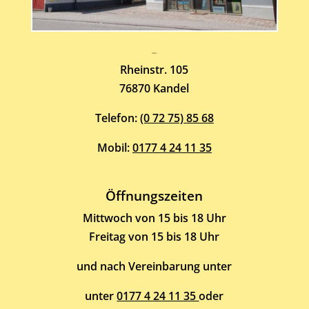
Atelier-Galerie
ARMIN HOTT
Rheinstr. 105
76870 Kandel
Telefon:
(0 72 75) 85 68
Mobil:
0177 4 24 11 35
Öffnungszeiten
Mittwoch von 15 bis 18 Uhr
Freitag von 15 bis 18 Uhr
und nach Vereinbarung unter
unter
0177 4 24 11 35
oder