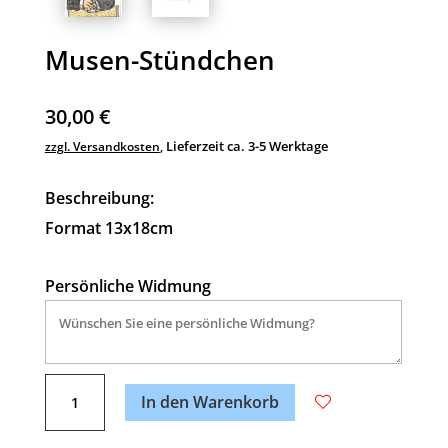
Musen-Stündchen
30,00
€
Lieferzeit ca. 3-5 Werktage
zzgl. Versandkosten
,
Beschreibung:
Format 13x18cm
Persönliche Widmung
A
Musen-
l
In den Warenkorb
Stündchen
t
Menge
e