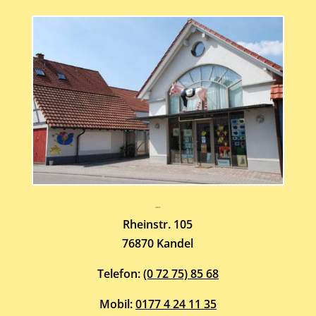
Atelier-Galerie
ARMIN HOTT
Rheinstr. 105
76870 Kandel
Telefon:
(0 72 75) 85 68
Mobil:
0177 4 24 11 35