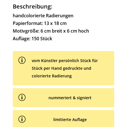
Beschreibung:
r
n
handcolorierte Radierungen
a
Papierformat: 13 x 18 cm
t
Motivgröße: 6 cm breit x 6 cm hoch
i
Auflage: 150 Stück
v
e
p
:
vom Künstler persönlich Stück für
Stück per Hand gedruckte und
colorierte Radierung
p
nummeriert & signiert
p
limitierte Auflage