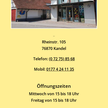
Atelier-Galerie
ARMIN HOTT
Rheinstr. 105
76870 Kandel
Telefon:
(0 72 75) 85 68
Mobil:
0177 4 24 11 35
Öffnungszeiten
Mittwoch von 15 bis 18 Uhr
Freitag von 15 bis 18 Uhr