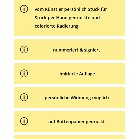
e
p
:
vom Künstler persönlich Stück für
Stück per Hand gedruckte und
colorierte Radierung
p
nummeriert & signiert
p
limitierte Auflage
p
persönliche Widmung möglich
p
auf Büttenpapier gedruckt