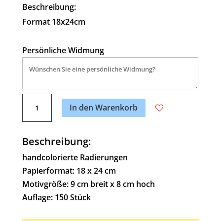
Beschreibung:
Format 18x24cm
Persönliche Widmung
A
Partner
l
In den Warenkorb
Menge
t
e
Beschreibung:
r
n
handcolorierte Radierungen
a
Papierformat: 18 x 24 cm
t
Motivgröße: 9 cm breit x 8 cm hoch
i
Auflage: 150 Stück
v