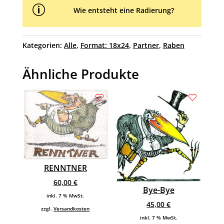
p
Wie entsteht eine Radierung?
Kategorien:
Alle
,
Format: 18x24
,
Partner
,
Raben
Ähnliche Produkte
RENNTNER
60,00
€
Bye-Bye
inkl. 7 % MwSt.
45,00
€
zzgl.
Versandkosten
inkl. 7 % MwSt.