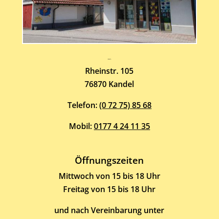
Atelier-Galerie
ARMIN HOTT
Rheinstr. 105
76870 Kandel
Telefon:
(0 72 75) 85 68
Mobil:
0177 4 24 11 35
Öffnungszeiten
Mittwoch von 15 bis 18 Uhr
Freitag von 15 bis 18 Uhr
und nach Vereinbarung unter