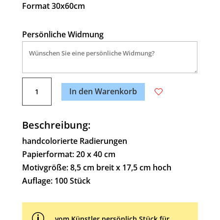
Format 30x60cm
Persönliche Widmung
A
Raben-
l
In den Warenkorb
Turm
t
Menge
e
Beschreibung:
r
n
handcolorierte Radierungen
a
Papierformat: 20 x 40 cm
t
Motivgröße: 8,5 cm breit x 17,5 cm hoch
i
Auflage: 100 Stück
v
e
p
:
vom Künstler persönlich Stück für