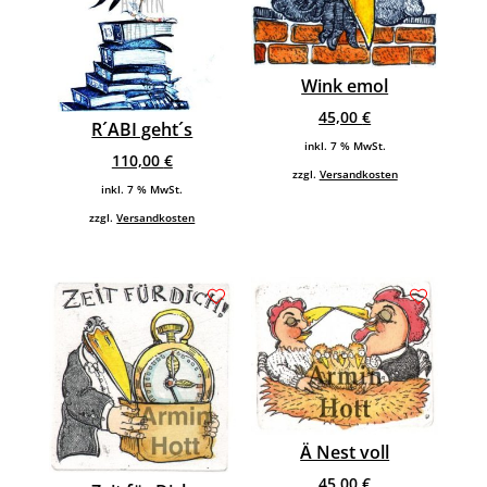
Wink emol
45,00
€
R´ABI geht´s
inkl. 7 % MwSt.
110,00
€
zzgl.
Versandkosten
inkl. 7 % MwSt.
zzgl.
Versandkosten
Ä Nest voll
45,00
€