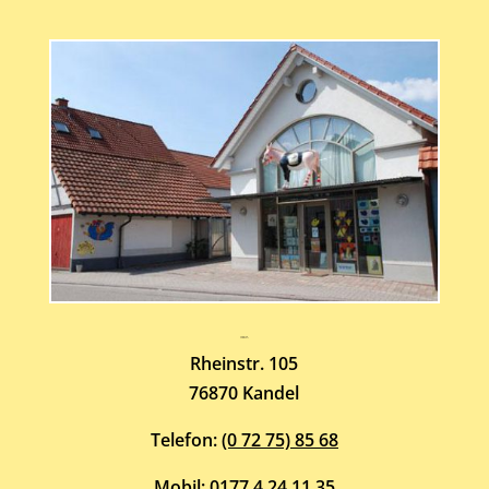
Atelier-Galerie
ARMIN HOTT
Rheinstr. 105
76870 Kandel
Telefon:
(0 72 75) 85 68
Mobil:
0177 4 24 11 35