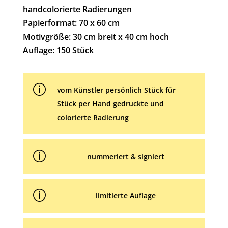
n
handcolorierte Radierungen
a
Papierformat: 70 x 60 cm
t
Motivgröße: 30 cm breit x 40 cm hoch
i
Auflage: 150 Stück
v
e
p
:
vom Künstler persönlich Stück für
Stück per Hand gedruckte und
colorierte Radierung
p
nummeriert & signiert
p
limitierte Auflage