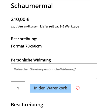
Schaumermal
210,00
€
Lieferzeit ca. 3-5 Werktage
zzgl. Versandkosten
,
Beschreibung:
Format 70x60cm
Persönliche Widmung
A
Schaumermal
l
In den Warenkorb
Menge
t
e
Beschreibung:
r