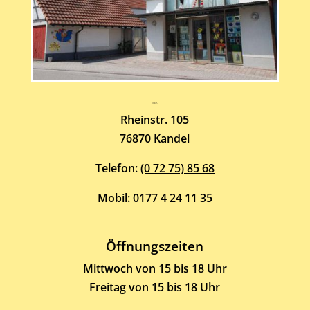
Atelier-Galerie
ARMIN HOTT
Rheinstr. 105
76870 Kandel
Telefon:
(0 72 75) 85 68
Mobil:
0177 4 24 11 35
Öffnungszeiten
Mittwoch von 15 bis 18 Uhr
Freitag von 15 bis 18 Uhr