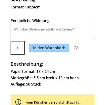
Format 18x24cm
Persönliche Widmung
A
Spitzen-
l
In den Warenkorb
Narr
t
Menge
e
Beschreibung:
r
n
Papierformat: 18 x 24 cm
a
Motivgröße: 5,5 cm breit x 13 cm hoch
t
Auflage: 50 Stück
i
v
p
e
vom Künstler persönlich Stück für