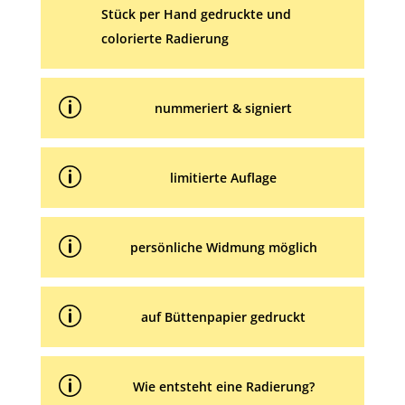
:
Stück per Hand gedruckte und
colorierte Radierung
p
nummeriert & signiert
p
limitierte Auflage
p
persönliche Widmung möglich
p
auf Büttenpapier gedruckt
p
Wie entsteht eine Radierung?