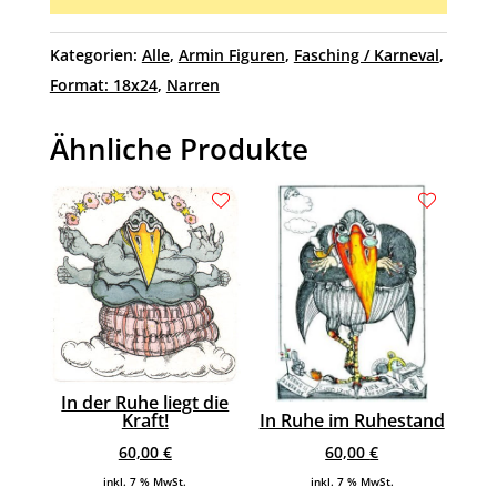
Kategorien:
Alle
,
Armin Figuren
,
Fasching / Karneval
,
Format: 18x24
,
Narren
Ähnliche Produkte
In der Ruhe liegt die
In Ruhe im Ruhestand
Kraft!
60,00
€
60,00
€
inkl. 7 % MwSt.
inkl. 7 % MwSt.