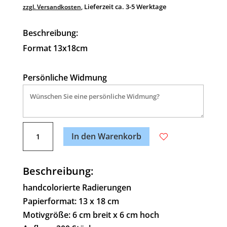
Lieferzeit ca. 3-5 Werktage
zzgl. Versandkosten
,
Beschreibung:
Format 13x18cm
Persönliche Widmung
A
Table-
l
In den Warenkorb
Dancer
t
Menge
e
Beschreibung:
r
n
handcolorierte Radierungen
a
Papierformat: 13 x 18 cm
t
Motivgröße: 6 cm breit x 6 cm hoch
i