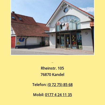
Atelier-Galerie
ARMIN HOTT
Rheinstr. 105
76870 Kandel
Telefon:
(0 72 75) 85 68
Mobil:
0177 4 24 11 35