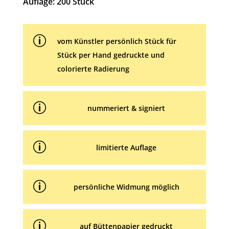
Auflage: 200 Stück
v
e
p
:
vom Künstler persönlich Stück für
Stück per Hand gedruckte und
colorierte Radierung
p
nummeriert & signiert
p
limitierte Auflage
p
persönliche Widmung möglich
p
auf Büttenpapier gedruckt