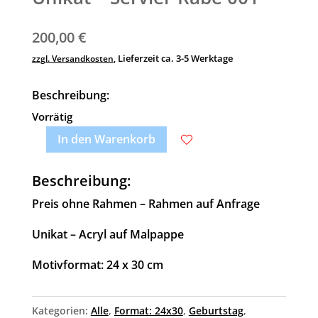
200,00
€
Lieferzeit ca. 3-5 Werktage
zzgl. Versandkosten
,
Beschreibung:
Vorrätig
In den Warenkorb
Unikat
A
-
l
Beschreibung:
Servier-
t
Preis ohne Rahmen – Rahmen auf Anfrage
Rabe
e
001
r
Unikat – Acryl auf Malpappe
Menge
n
a
Motivformat: 24 x 30 cm
t
i
Kategorien:
Alle
,
Format: 24x30
,
Geburtstag
,