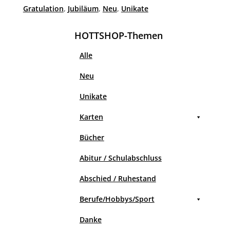
v
Gratulation
,
Jubiläum
,
Neu
,
Unikate
e
:
HOTTSHOP-Themen
Alle
Neu
Unikate
Karten
Bücher
Abitur / Schulabschluss
Abschied / Ruhestand
Berufe/Hobbys/Sport
Danke