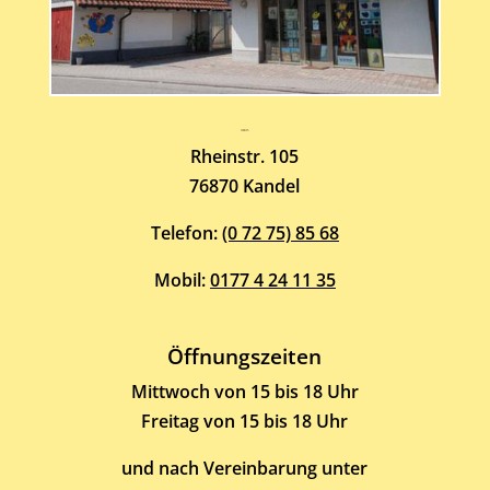
Atelier-Galerie
ARMIN HOTT
Rheinstr. 105
76870 Kandel
Telefon:
(0 72 75) 85 68
Mobil:
0177 4 24 11 35
Öffnungszeiten
Mittwoch von 15 bis 18 Uhr
Freitag von 15 bis 18 Uhr
und nach Vereinbarung unter