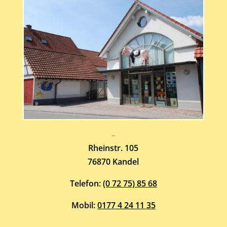
Atelier-Galerie
ARMIN HOTT
Rheinstr. 105
76870 Kandel
Telefon:
(0 72 75) 85 68
Mobil:
0177 4 24 11 35