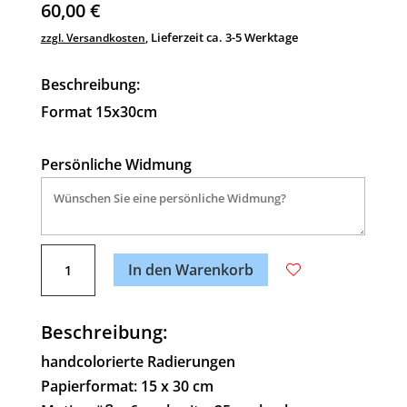
60,00
€
Lieferzeit ca. 3-5 Werktage
zzgl. Versandkosten
,
Beschreibung:
Format 15x30cm
Persönliche Widmung
A
Verschlungene
l
In den Warenkorb
Liebe
t
Menge
e
Beschreibung:
r
n
handcolorierte Radierungen
a
Papierformat: 15 x 30 cm
t