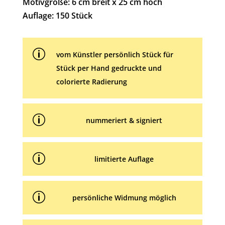
Motivgröße: 6 cm breit x 25 cm hoch
i
Auflage: 150 Stück
v
e
p
:
vom Künstler persönlich Stück für
Stück per Hand gedruckte und
colorierte Radierung
p
nummeriert & signiert
p
limitierte Auflage
p
persönliche Widmung möglich