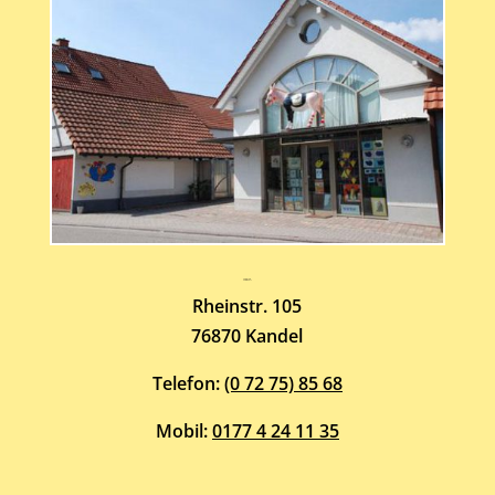
Atelier-Galerie
ARMIN HOTT
Rheinstr. 105
76870 Kandel
Telefon:
(0 72 75) 85 68
Mobil:
0177 4 24 11 35