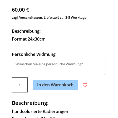
60,00
€
Lieferzeit ca. 3-5 Werktage
zzgl. Versandkosten
,
Beschreibung:
Format 24x30cm
Persönliche Widmung
A
Weinschenker
l
In den Warenkorb
Menge
t
e
Beschreibung:
r
n
handcolorierte Radierungen
a