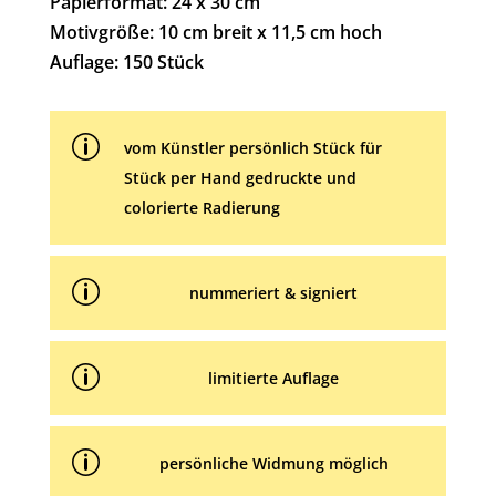
Papierformat: 24 x 30 cm
t
Motivgröße: 10 cm breit x 11,5 cm hoch
i
Auflage: 150 Stück
v
e
p
:
vom Künstler persönlich Stück für
Stück per Hand gedruckte und
colorierte Radierung
p
nummeriert & signiert
p
limitierte Auflage
p
persönliche Widmung möglich