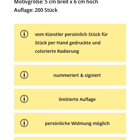
t
Motivgröße: 5 cm breit x 6 cm hoch
i
Auflage: 200 Stück
v
e
p
:
vom Künstler persönlich Stück für
Stück per Hand gedruckte und
colorierte Radierung
p
nummeriert & signiert
p
limitierte Auflage
p
persönliche Widmung möglich