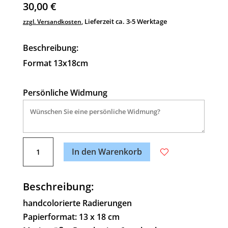
30,00
€
Lieferzeit ca. 3-5 Werktage
zzgl. Versandkosten
,
Beschreibung:
Format 13x18cm
Persönliche Widmung
A
Wine
l
In den Warenkorb
time
t
Menge
e
Beschreibung:
r
n
handcolorierte Radierungen
a
Papierformat: 13 x 18 cm