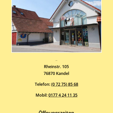
Atelier-Galerie
ARMIN HOTT
Rheinstr. 105
76870 Kandel
Telefon:
(0 72 75) 85 68
Mobil:
0177 4 24 11 35
Öffnungszeiten