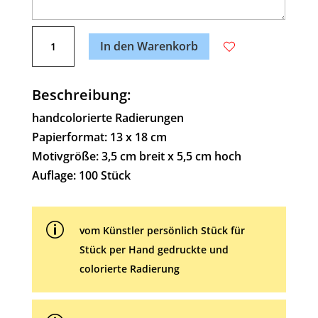
A
Zwergen-
l
In den Warenkorb
Aufstand
t
Menge
e
Beschreibung:
r
n
handcolorierte Radierungen
a
Papierformat: 13 x 18 cm
t
Motivgröße: 3,5 cm breit x 5,5 cm hoch
i
Auflage: 100 Stück
v
e
p
:
vom Künstler persönlich Stück für
Stück per Hand gedruckte und
colorierte Radierung