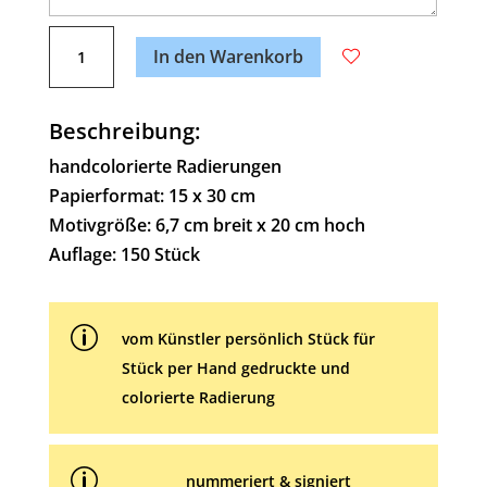
A
Hochzeit
l
In den Warenkorb
Menge
t
e
Beschreibung:
r
n
handcolorierte Radierungen
a
Papierformat: 15 x 30 cm
t
Motivgröße: 6,7 cm breit x 20 cm hoch
i
Auflage: 150 Stück
v
e
p
:
vom Künstler persönlich Stück für
Stück per Hand gedruckte und
colorierte Radierung
p
nummeriert & signiert