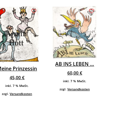
AB INS LEBEN …
eine Prinzessin
60,00
€
45,00
€
inkl. 7 % MwSt.
inkl. 7 % MwSt.
zzgl.
Versandkosten
zzgl.
Versandkosten