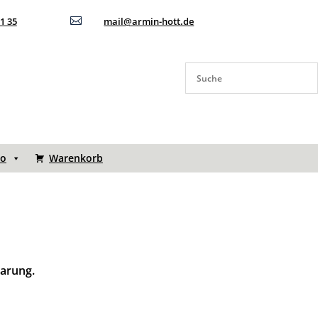
11 35

mail@armin-hott.de
to
Warenkorb
barung.