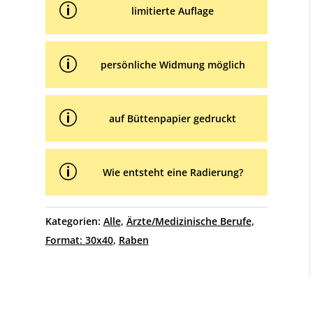
p
limitierte Auflage
p
persönliche Widmung möglich
p
auf Büttenpapier gedruckt
p
Wie entsteht eine Radierung?
Kategorien:
Alle
,
Ärzte/Medizinische Berufe
,
Format: 30x40
,
Raben