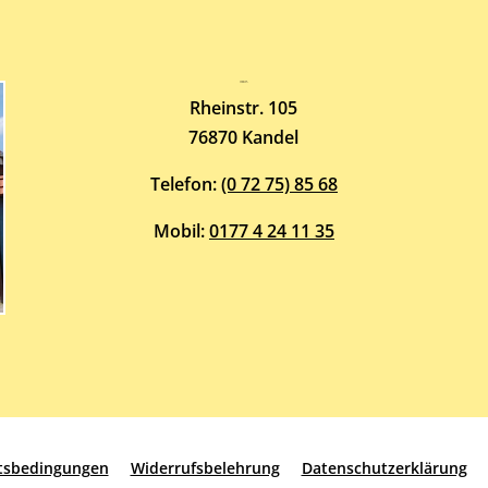
Atelier-Galerie
ARMIN HOTT
Rheinstr. 105
76870 Kandel
Telefon:
(0 72 75) 85 68
Mobil:
0177 4 24 11 35
ftsbedingungen
Widerrufsbelehrung
Datenschutzerklärung