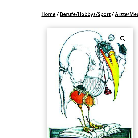
Home
/
Berufe/Hobbys/Sport
/
Ärzte/Med