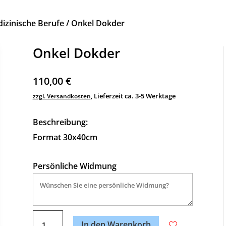
izinische Berufe
/ Onkel Dokder
Onkel Dokder
110,00
€
Lieferzeit ca. 3-5 Werktage
zzgl. Versandkosten
,
Beschreibung:
Format 30x40cm
Persönliche Widmung
A
Onkel
l
In den Warenkorb