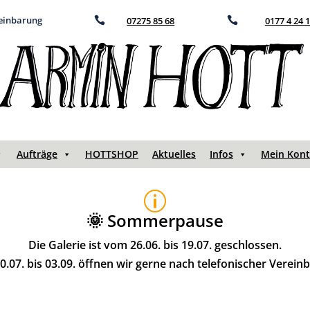
reinbarung

07275 85 68

0177 4 24 
Aufträge
HOTTSHOP
Aktuelles
Infos
Mein Kon
p
🌞 Sommerpause
Die Galerie ist vom 26.06. bis 19.07. geschlossen.
.07. bis 03.09. öffnen wir gerne nach telefonischer Verein