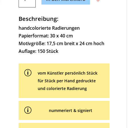
Dokder
t
Menge
e
Beschreibung:
r
n
handcolorierte Radierungen
a
Papierformat: 30 x 40 cm
t
Motivgröße: 17,5 cm breit x 24 cm hoch
i
Auflage: 150 Stück
v
e
p
:
vom Künstler persönlich Stück
für Stück per Hand gedruckte
und colorierte Radierung
p
nummeriert & signiert