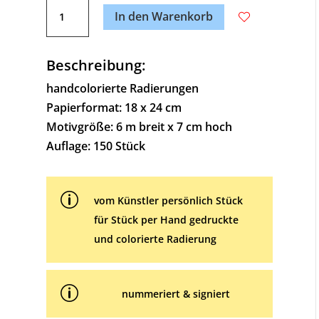
Raben-
l
In den Warenkorb
Jungfrau
t
(24.08.
e
bis
Beschreibung:
r
23.09.)
n
handcolorierte Radierungen
Menge
a
Papierformat: 18 x 24 cm
t
Motivgröße: 6 m breit x 7 cm hoch
i
Auflage: 150 Stück
v
e
p
:
vom Künstler persönlich Stück
für Stück per Hand gedruckte
und colorierte Radierung
p
nummeriert & signiert