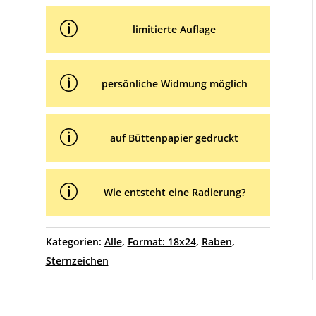
p
limitierte Auflage
p
persönliche Widmung möglich
p
auf Büttenpapier gedruckt
p
Wie entsteht eine Radierung?
Kategorien:
Alle
,
Format: 18x24
,
Raben
,
Sternzeichen