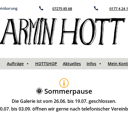
reinbarung

07275 85 68

0177 4 24 
Aufträge
HOTTSHOP
Aktuelles
Infos
Mein Kon
p
🌞 Sommerpause
Die Galerie ist vom 26.06. bis 19.07. geschlossen.
.07. bis 03.09. öffnen wir gerne nach telefonischer Verein