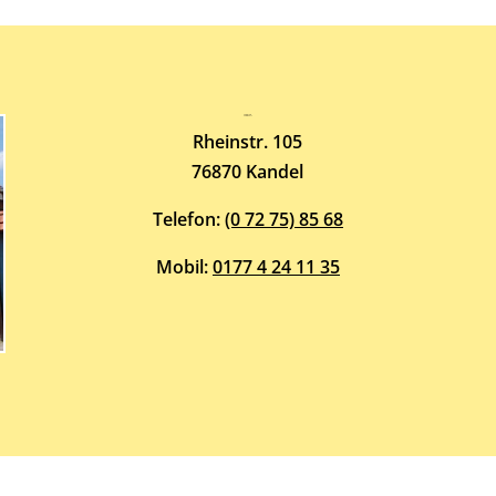
Atelier-Galerie
ARMIN HOTT
Rheinstr. 105
76870 Kandel
Telefon:
(0 72 75) 85 68
Mobil:
0177 4 24 11 35