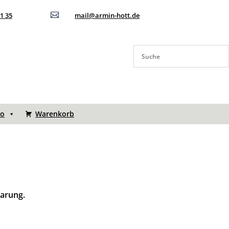
11 35

mail@armin-hott.de
to
Warenkorb
barung.