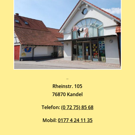
Atelier-Galerie
ARMIN HOTT
Rheinstr. 105
76870 Kandel
Telefon:
(0 72 75) 85 68
Mobil:
0177 4 24 11 35