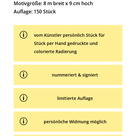
t
Motivgröße: 8 m breit x 9 cm hoch
i
Auflage: 150 Stück
v
e
p
:
vom Künstler persönlich Stück für
Stück per Hand gedruckte und
colorierte Radierung
p
nummeriert & signiert
p
limitierte Auflage
p
persönliche Widmung möglich